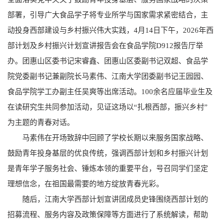
部署，引导广大食品学子将专业所学与国家需求紧密结合，主
动投身西部建设与乡村振兴伟大实践，4月14日下午，2026年西
部计划及乡村振兴计划宣讲报告会在食品学院D912报告厅举
办。团惠山区委书记宋睿鑫、团惠山区委副书记双超、食品学
院党委副书记兼副院长马素伟、江南大学团委副书记王园园、
食品学院学工办副主任吴爽等出席活动。100余名应届毕业生及
在读研究生共同参加活动，见证这场以“扎根西部，振兴乡村”
为主题的青春对话。
马素伟在开场致辞中回顾了学校长期以来服务国家战略、
鼓励青年投身基层的优良传统，强调西部计划和乡村振兴计划
是青年学子服务社会、锤炼本领的重要平台，号召同学们坚定
理想信念，在祖国最需要的地方绽放青春光彩。
随后，江南大学西部计划宣讲团成员史锋围绕西部计划的
招募流程、服务内容及政策保障等方面进行了系统解读，帮助