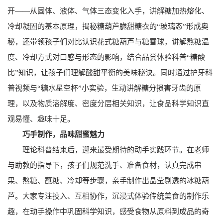
开——从固体、液体、气体三态变化入手，讲解糖加热熔化、
冷却凝固的基本原理，揭秘糖葫芦脆甜糖衣的“玻璃态”形成奥
秘，还带领孩子们对比认识花式糖葫芦与糖雪球，讲解熬糖温
度、冷却方式对口感与形态的影响，结合品尝体验科普“糖酸
比”知识，让孩子们理解酸甜平衡的美味秘诀。同时通过护牙科
普视频与“糖水星空杯”小实验，生动讲解糖分损害牙齿的原
理，以及物质溶解度、密度分层相关知识，让食品科学知识直
观易懂、趣味十足。
巧手制作，品味甜蜜魅力
理论科普结束后，迎来最受期待的动手实践环节。在老师
与助教的指导下，孩子们规范洗手、准备食材，认真完成串
果、熬糖、蘸糖、冷却等步骤，亲手制作出晶莹剔透的冰糖葫
芦。大家专注投入、互相协作，沉浸式体验传统美食的制作乐
趣，在动手操作中巩固科学知识，感受食物从原料到成品的奇