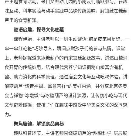
芦主题食育活动。来自文颐幼儿园的小朋友们踊跃参与，在趣
味互动、科学实验与动手实践中品味传统美味，解锁藏在糖葫
芦里的食育新知。
谜语启趣，探寻文化底蕴
课程伊始，主讲老师以一则生动谜语“糖是皮来果是馅，一
串一串红艳艳”巧妙导入，瞬间点燃孩子们的参与热情。课堂
上，老师娓娓道来冰糖葫芦的南宋宫廷起源故事，讲述山楂消
食开胃的传统妙用，结合现代营养学知识揭秘山楂富含有机
酸、助力消化的科学原理，通过庙会文化与互动吆喝体验，讲
解糖葫芦“谐音福禄、寓意吉祥”的美好内涵，并分享北京冬奥
会吉祥物“冰墩墩”与冰糖葫芦的设计渊源，让传统小吃与现代
文创奇妙碰撞，使孩子们在趣味中感受中华美食文化的深厚魅
力。
聚焦糖韵，解锁食品奥秘
趣味科普环节，主讲老师围绕糖葫芦的“甜蜜科学”层层展