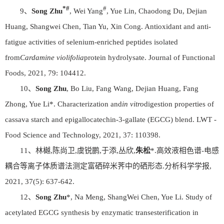
*#
#
9、
Song Zhu
, Wei Yang
, Yue Lin, Chaodong Du, Dejian
Huang, Shangwei Chen, Tian Yu, Xin Cong. Antioxidant and anti-
fatigue activities of selenium-enriched peptides isolated
from
Cardamine violifolia
protein hydrolysate. Journal of Functional
Foods, 2021, 79: 104412.
10、
Song Zhu
, Bo Liu, Fang Wang, Dejian Huang, Fang
Zhong, Yue Li*. Characterization and
in vitro
digestion properties of
cassava starch and epigallocatechin-3-gallate (EGCG) blend. LWT -
Food Science and Technology, 2021, 37: 110398.
11、林樾,陈尚卫,虞锐鹏,于添,丛欣,
朱松
*.高效液相色谱-电感
耦合等离子体质谱法测定富硒碎米荠中的硒形态.分析科学学报,
2021, 37(5): 637-642.
12、
Song Zhu
*, Na Meng, ShangWei Chen, Yue Li. Study of
acetylated EGCG synthesis by enzymatic transesterification in