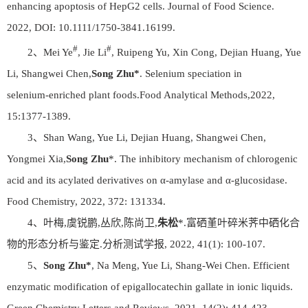
enhancing apoptosis of HepG2 cells. Journal of Food Science.
2022, DOI: 10.1111/1750-3841.16199.
#
#
2、Mei Ye
, Jie Li
, Ruipeng Yu, Xin Cong, Dejian Huang, Yue
Li, Shangwei Chen,
Song Zhu*
. Selenium speciation in
selenium‑enriched plant foods.Food Analytical Methods,2022,
15:1377-1389.
3、Shan Wang, Yue Li, Dejian Huang, Shangwei Chen,
Yongmei Xia,
Song Zhu
*. The inhibitory mechanism of chlorogenic
acid and its acylated derivatives on α-amylase and α-glucosidase.
Food Chemistry, 2022, 372: 131334.
4、叶梅,虞锐鹏,丛欣,陈尚卫,
朱松
*.富硒堇叶碎米荠中硒化合
物的形态分析与鉴定.分析测试学报, 2022, 41(1): 100-107.
5、
Song Zhu*
, Na Meng, Yue Li, Shang-Wei Chen. Efficient
enzymatic modification of epigallocatechin gallate in ionic liquids.