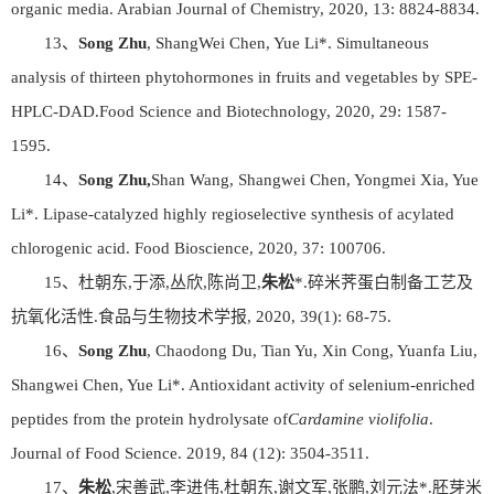
organic media. Arabian Journal of Chemistry, 2020, 13: 8824-8834.
13、
Song Zhu
, ShangWei Chen, Yue Li*. Simultaneous
analysis of thirteen phytohormones in fruits and vegetables by SPE-
HPLC-DAD.Food Science and Biotechnology, 2020, 29: 1587-
1595.
14、
Song Zhu,
Shan Wang, Shangwei Chen, Yongmei Xia, Yue
Li*. Lipase-catalyzed highly regioselective synthesis of acylated
chlorogenic acid. Food Bioscience, 2020, 37: 100706.
15、杜朝东,于添,丛欣,陈尚卫,
朱松
*.碎米荠蛋白制备工艺及
抗氧化活性.食品与生物技术学报, 2020, 39(1): 68-75.
16、
Song Zhu
, Chaodong Du, Tian Yu, Xin Cong, Yuanfa Liu,
Shangwei Chen, Yue Li*. Antioxidant activity of selenium-enriched
peptides from the protein hydrolysate of
Cardamine violifolia
.
Journal of Food Science. 2019, 84 (12): 3504-3511.
17、
朱松
,宋善武,李进伟,杜朝东,谢文军,张鹏,刘元法*.胚芽米