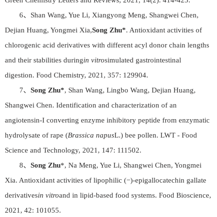
Green Chemistry Letters and Reviews, 2021, 14(2): 414-423.
6、Shan Wang, Yue Li, Xiangyong Meng, Shangwei Chen,
Dejian Huang, Yongmei Xia,
Song Zhu*
. Antioxidant activities of
chlorogenic acid derivatives with different acyl donor chain lengths
and their stabilities during
in vitro
simulated gastrointestinal
digestion. Food Chemistry, 2021, 357: 129904.
7、
Song Zhu*
, Shan Wang, Lingbo Wang, Dejian Huang,
Shangwei Chen. Identification and characterization of an
angiotensin-I converting enzyme inhibitory peptide from enzymatic
hydrolysate of rape (
Brassica napus
L.) bee pollen. LWT - Food
Science and Technology, 2021, 147: 111502.
8、
Song Zhu
*, Na Meng, Yue Li, Shangwei Chen, Yongmei
Xia. Antioxidant activities of lipophilic (−)-epigallocatechin gallate
derivatives
in vitro
and in lipid-based food systems. Food Bioscience,
2021, 42: 101055.