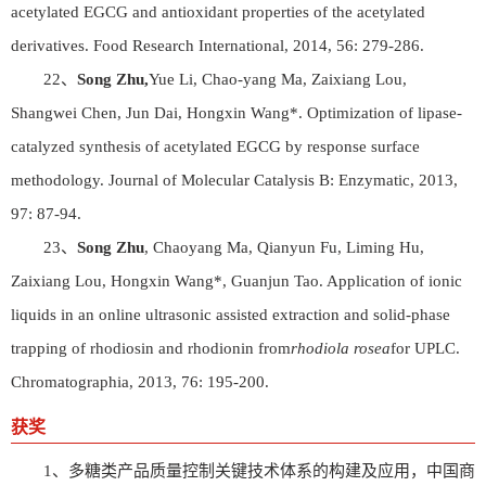
acetylated EGCG and antioxidant properties of the acetylated
derivatives. Food Research International, 2014, 56: 279-286.
22、
Song Zhu,
Yue Li, Chao-yang Ma, Zaixiang Lou,
Shangwei Chen, Jun Dai, Hongxin Wang*. Optimization of lipase-
catalyzed synthesis of acetylated EGCG by response surface
methodology. Journal of Molecular Catalysis B: Enzymatic, 2013,
97: 87-94.
23、
Song Zhu
, Chaoyang Ma, Qianyun Fu, Liming Hu,
Zaixiang Lou, Hongxin Wang*, Guanjun Tao. Application of ionic
liquids in an online ultrasonic assisted extraction and solid-phase
trapping of rhodiosin and rhodionin from
rhodiola rosea
for UPLC.
Chromatographia, 2013, 76: 195-200.
获奖
1、多糖类产品质量控制关键技术体系的构建及应用，中国商