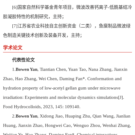
[6]国家自然科学基金青年项目，微波改善钙离子-低酰基结冷
胶凝胶特性的机制研究，主持；
[7]江苏省农业科技自主创新资金（二类），鱼糜制品微波绿
色制造关键技术创新及装备开发，主持；
学术论文
代表性论文
1.
Bowen Yan
, Tiantian Chen, Yuan Tao, Nana Zhang, Jianxin
Zhao, Hao Zhang, Wei Chen, Daming Fan*. Conformation and
hydration property of low-acetyl gellan gum under microwave
irradiation: Experiments and molecular dynamics simulations[J].
Food Hydrocolloids, 2023, 145: 109140.
2.
Bowen Yan
, Xidong Jiao, Huaping Zhu, Qian Wang, Jianlian
Huang, Jianxin Zhao, Hongwei Cao, Wenguo Zhou, Wenhai Zhang,
Weijian Ye, Hao Zhang, Daming Fan*. Chemical interactions