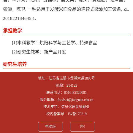
君，李秀秀，张印，费锦标，周文果，庞珂，黄建联，张清苗，
张灏，陈卫. 一种适用于发酵米面食品的连续式微波加工设备. ZL
201822184645.1.
承担教学
[1]本科教学：烘焙科学与工艺学、特殊食品
[2]研究生教学：新产品开发
研究生培养
地址：江苏省无锡市蠡湖大道1800号
邮编：214122
联系电话：0510-85329081
服务邮箱：foodsci@jiangnan.edu.cn
技术支持：信息化建设管理处
校内备案号：JW备170219
电脑版
EN