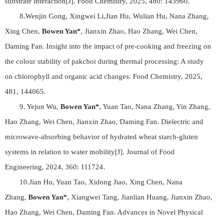
substrate interaction[J]. Food Chemistry, 2025, 480: 143960.
8
.
Wenjin Gong, Xingwei Li,Jian Hu, Wulian Hu, Nana Zhang,
Xing Chen,
Bowen Yan*
, Jianxin Zhao, Hao Zhang, Wei Chen,
Daming Fan. Insight into the impact of pre-cooking and freezing on
the colour stability of pakchoi during thermal processing: A study
on chlorophyll and organic acid changes. Food Chemistry, 2025,
481, 144065.
9. Yejun Wu,
Bowen Yan*
, Yuan Tao, Nana Zhang, Yin Zhang,
Hao Zhang, Wei Chen, Jianxin Zhao, Daming Fan. Dielectric and
microwave-absorbing behavior of hydrated wheat starch-gluten
systems in relation to water mobility[J]. Journal of Food
Engineering, 2024, 360: 111724.
10.Jian Hu, Yuan Tao, Xidong Jiao, Xing Chen, Nana
Zhang,
Bowen Yan*
, Xiangwei Tang, Jianlian Huang, Jianxin Zhao,
Hao Zhang, Wei Chen, Daming Fan. Advances in Novel Physical