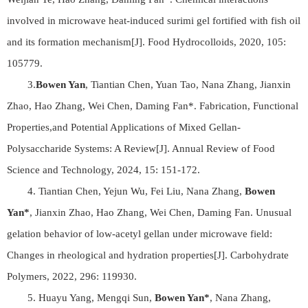
involved in microwave heat-induced surimi gel fortified with fish oil
and its formation mechanism[J]. Food Hydrocolloids, 2020, 105:
105779.
3.
Bowen Yan
, Tiantian Chen, Yuan Tao, Nana Zhang, Jianxin
Zhao, Hao Zhang, Wei Chen, Daming Fan*. Fabrication, Functional
Properties,and Potential Applications of Mixed Gellan-
Polysaccharide Systems: A Review[J]. Annual Review of Food
Science and Technology, 2024, 15: 151-172.
4. Tiantian Chen, Yejun Wu, Fei Liu, Nana Zhang,
Bowen
Yan*
, Jianxin Zhao, Hao Zhang, Wei Chen, Daming Fan. Unusual
gelation behavior of low-acetyl gellan under microwave field:
Changes in rheological and hydration properties[J]. Carbohydrate
Polymers, 2022, 296: 119930.
5. Huayu Yang, Mengqi Sun,
Bowen Yan*
, Nana Zhang,