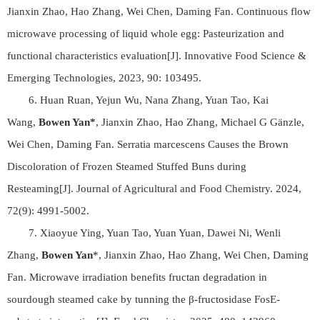
Jianxin Zhao, Hao Zhang, Wei Chen, Daming Fan. Continuous flow
microwave processing of liquid whole egg: Pasteurization and
functional characteristics evaluation[J]. Innovative Food Science &
Emerging Technologies, 2023, 90: 103495.
6. Huan Ruan, Yejun Wu, Nana Zhang, Yuan Tao, Kai
Wang,
Bowen Yan*
, Jianxin Zhao, Hao Zhang, Michael G Gänzle,
Wei Chen, Daming Fan. Serratia marcescens Causes the Brown
Discoloration of Frozen Steamed Stuffed Buns during
Resteaming[J]. Journal of Agricultural and Food Chemistry. 2024,
72(9): 4991-5002.
7. Xiaoyue Ying, Yuan Tao, Yuan Yuan, Dawei Ni, Wenli
Zhang,
Bowen Yan
*, Jianxin Zhao, Hao Zhang, Wei Chen, Daming
Fan. Microwave irradiation benefits fructan degradation in
sourdough steamed cake by tunning the β-fructosidase FosE-