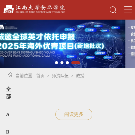
当前位置 :
首页
>
师资队伍
>
教授
全
部
A
阅读更多
B