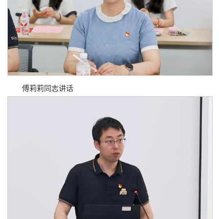
傅莉莉同志讲话