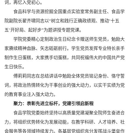
词，再忆入党初心。
食品科学与资源挖掘全国重点实验室常务副主任、食品学
院副院长翟齐啸同志以“树立和践行正确政绩观、推动‘十五
五’开好局、起好步”为题讲授专题党课。
学院党委精心定制政治生日纪念卡赠送师生党员，勉励大
家赓续精神血脉、矢志砥砺前行。学生党员发挥专业特长亲手
制作生日蛋糕，大家携手切蛋糕，共同祝福伟大的中国共产党
生日快乐。
傅莉莉同志在总结讲话中勉励全体党员铭记身份、恪守誓
词，将政治热情转化为干事创业的强大动力，以实干实绩为党
的教育事业注入强大动力。
聚力：表彰先进立标杆，党建引领启新程
食品学院党委始终坚持以高质量党建凝聚全院师生奋进合
力，将组织优势转化为发展动能，在教学科研、人才培养、社
会服务等各领域持续发力。各基层党组织充分发挥战斗堡垒作