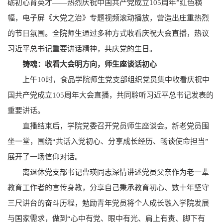
砺初心育英才——热烈庆祝中国共产党成立105周年”红色横
幅，电子屏《大党之治》专题视频滚动播放，营造出庄重热烈
的节日氛围。全院师生通过多种方式收看庆祝大会直播，热议
习近平总书记重要讲话精神，共庆党的生日。
铸魂：收看大会明方向，师生座谈话初心
上午10时，食品学院师生党支部组织党员集中收看庆祝中
国共产党成立105周年大会直播，共同聆听习近平总书记发表的
重要讲话。
直播结束后，学院党委召开党员师生座谈会。新老党员围
坐一堂，围绕“共话入党初心、分享成长经历、畅谈使命担当”
展开了一场信仰对话。
离退休党支部书记曹瑛同志深情讲述党员父亲作为老一辈
教育工作者的言传身教，分享自己秉承教育初心、数十年坚守
三尺讲台的奋斗历程，勉励青年党员将个人成长融入学院发展
与国家需求，做到“心中有党、眼中有光、肩上有责、脚下有