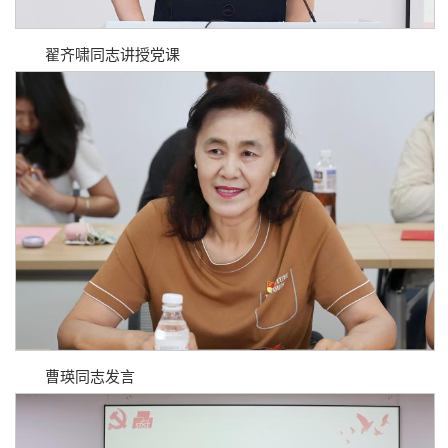
翟齐啸同志讲授党课
曹瑛同志发言