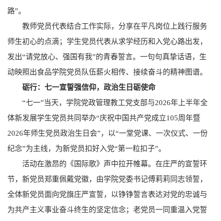
路”。
教师党员代表结合工作实际，分享在平凡岗位上践行服务
师生初心的点滴；学生党员代表从求学经历和入党心路出发，
发出“请党放心、强国有我”的青春誓言。一句句真挚话语，生
动映照出食品学院党员队伍薪火相传、接续奋斗的精神图谱。
砺行：七一宣誓强信仰，政治生日砺使命
“七一”当天，学院党政管理教工党支部与2026年上半年全
体新发展学生党员共同举办“庆祝中国共产党成立105周年暨
2026年师生党员政治生日会”，以“一堂党课、一次仪式、一份
纪念”为主线，为新党员扣好入党“第一粒扣子”。
活动在激昂的《国际歌》声中拉开帷幕。在庄严的宣誓环
节，新党员郑重佩戴党徽，由学院党委书记傅莉莉同志领誓，
全体新党员面向党旗庄严宣誓，以铮铮誓言表达对党的忠诚与
为共产主义事业奋斗终生的坚定信念；老党员一同重温入党誓