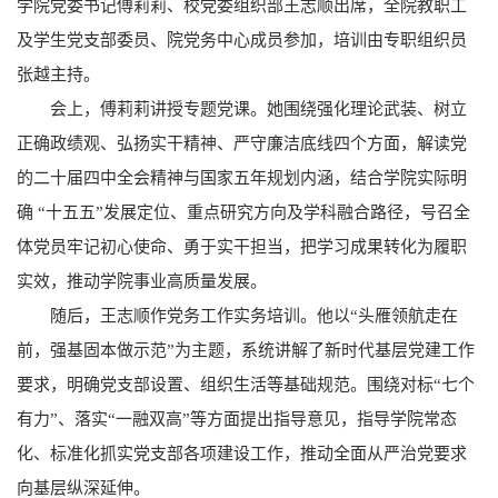
学院党委书记傅莉莉、校党委组织部王志顺出席，全院教职工
及学生党支部委员、院党务中心成员参加，培训由专职组织员
张越主持。
会上，傅莉莉讲授专题党课。她围绕强化理论武装、树立
正确政绩观、弘扬实干精神、严守廉洁底线四个方面，解读党
的二十届四中全会精神与国家五年规划内涵，结合学院实际明
确 “十五五”发展定位、重点研究方向及学科融合路径，号召全
体党员牢记初心使命、勇于实干担当，把学习成果转化为履职
实效，推动学院事业高质量发展。
随后，王志顺作党务工作实务培训。他以“头雁领航走在
前，强基固本做示范”为主题，系统讲解了新时代基层党建工作
要求，明确党支部设置、组织生活等基础规范。围绕对标“七个
有力”、落实“一融双高”等方面提出指导意见，指导学院常态
化、标准化抓实党支部各项建设工作，推动全面从严治党要求
向基层纵深延伸。