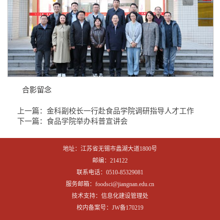
合影留念
上一篇：
金科副校长一行赴食品学院调研指导人才工作
下一篇：
食品学院举办科普宣讲会
地址：江苏省无锡市蠡湖大道1800号
邮编：214122
联系电话：0510-85329081
服务邮箱：foodsci@jiangnan.edu.cn
技术支持：信息化建设管理处
校内备案号：JW备170219