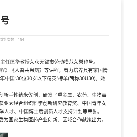
称号
浏览次数：
154
副主任匡华教授荣获无锡市劳动模范荣誉称号。
工程》《人畜共患病》等课程，着力培养具有家国情
30位30岁以下精英”榜单(简称30U30)。她
创新手性纳米佐剂，研发了重金属、农药、生物毒
获亚太经合组织科学创新研究教育奖、中国青年女
托举人才、中国博士后创新人才支持计划等荣誉。
委为国家生物医药产业创新、区域合作献策出力，