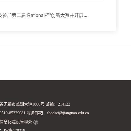
加第二届“Rational杯”创新大赛并开展...
无锡市蠡湖大道1800号 邮编：214122
-85329081 服务邮箱：foodsci@jiangnan.edu.cn
信息化建设管理处
JW备170219