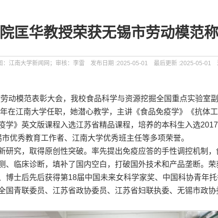
院匡华教授荣获无锡市劳动模范
南大学新闻网；审核：李雷 发布日期 :2025-05-01 最后更新 :2025-05-01
节暨劳动模范表彰大会，我校食品科学与资源挖掘全国重点实验室
09年在江南大学任职，她潜心教学，主讲《食品免疫学》《抗体
》英文版课程入选江苏省精品课程，培养的本科生入选2017年中国“
、无锡市优秀教育工作者、江南大学优秀班主任等多项荣誉。
新研究，取得原创性突破。率先提出免疫应答的手性调控机制，
测、临床诊断，填补了国内空白，打破国外技术和产品垄断。荣
、博士后先后获得第18届中国未来女科学家奖、中国科协青年
全国青联委员、江苏省政协委员、江苏省妇联执委、无锡市政协