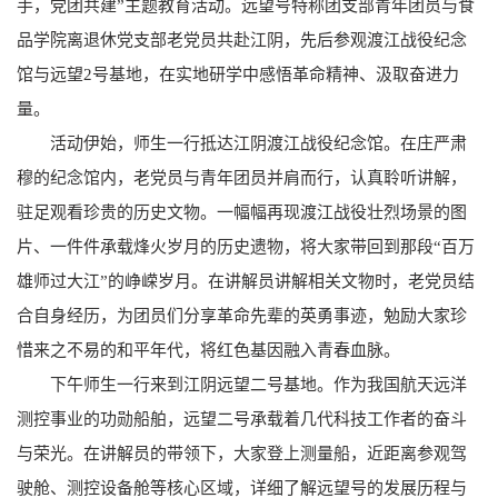
手，党团共建”主题教育活动。远望号特称团支部青年团员与食
品学院离退休党支部老党员共赴江阴，先后参观渡江战役纪念
馆与远望2号基地，在实地研学中感悟革命精神、汲取奋进力
量。
活动伊始，师生一行抵达江阴渡江战役纪念馆。在庄严肃
穆的纪念馆内，老党员与青年团员并肩而行，认真聆听讲解，
驻足观看珍贵的历史文物。一幅幅再现渡江战役壮烈场景的图
片、一件件承载烽火岁月的历史遗物，将大家带回到那段“百万
雄师过大江”的峥嵘岁月。在讲解员讲解相关文物时，老党员结
合自身经历，为团员们分享革命先辈的英勇事迹，勉励大家珍
惜来之不易的和平年代，将红色基因融入青春血脉。
下午师生一行来到江阴远望二号基地。作为我国航天远洋
测控事业的功勋船舶，远望二号承载着几代科技工作者的奋斗
与荣光。在讲解员的带领下，大家登上测量船，近距离参观驾
驶舱、测控设备舱等核心区域，详细了解远望号的发展历程与